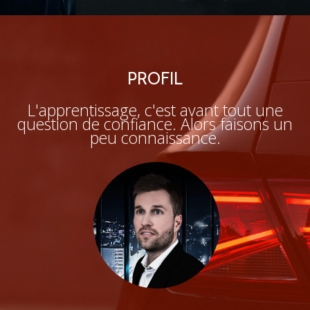
PROFIL
Matteo Steffen
L'apprentissage, c'est avant tout une
Moniteur d'auto-école
question de confiance. Alors faisons un
peu connaissance.